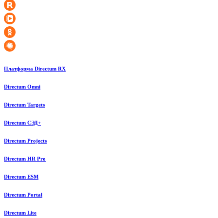
Платформа Directum RX
Directum Omni
Directum Targets
Directum СЭД+
Directum Projects
Directum HR Pro
Directum ESM
Directum Portal
Directum Lite