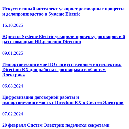
Искусственный интеллект ускоряет договорные процессы
и делопроизводство в Systeme Electric
16.10.2025
Юристы Systeme Electric ускорили проверку договоров в 6
раз с помощью ИИ-решения Directum
09.01.2025
Импортонезависимое ПО с искусственным интеллектом:
Directum RX для работы с договорами в «Систэм
Электрик»
06.08.2024
Цифровизация договорной работы и
импортонезависимость с Directum RX в Систэм Электрик
07.02.2024
20 февраля Систэм Электрик поделится секретами