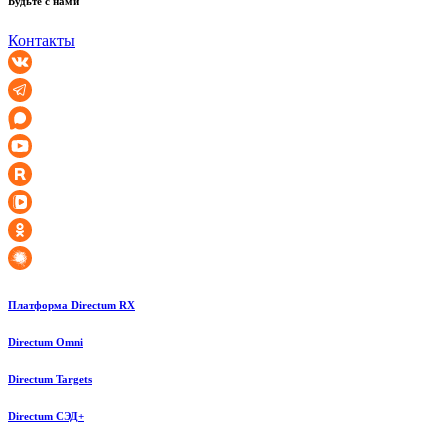
Будьте с нами
Контакты
Платформа Directum RX
Directum Omni
Directum Targets
Directum СЭД+