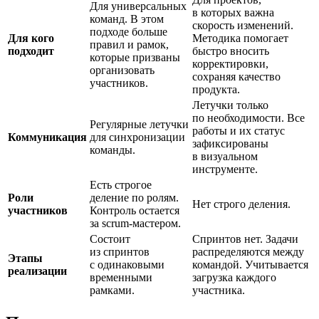
Для универсальных
в которых важна
команд. В этом
скорость изменений.
подходе больше
Для кого
Методика помогает
правил и рамок,
подходит
быстро вносить
которые призваны
корректировки,
организовать
сохраняя качество
участников.
продукта.
Летучки только
по необходимости. Все
Регулярные летучки
работы и их статус
Коммуникация
для синхронизации
зафиксированы
команды.
в визуальном
инструменте.
Есть строгое
Роли
деление по ролям.
Нет строго деления.
участников
Контроль остается
за scrum-мастером.
Состоит
Спринтов нет. Задачи
из спринтов
распределяются между
Этапы
с одинаковыми
командой. Учитывается
реализации
временными
загрузка каждого
рамками.
участника.