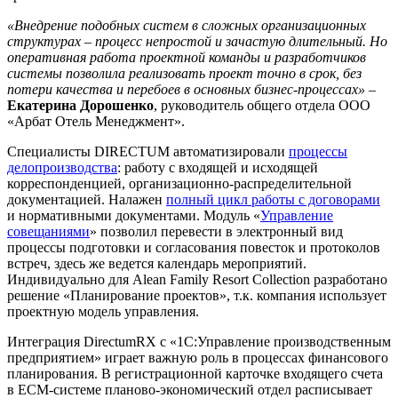
«Внедрение подобных систем в сложных организационных
структурах – процесс непростой и зачастую длительный. Но
оперативная работа проектной команды и разработчиков
системы позволила реализовать проект точно в срок, без
потери качества и перебоев в основных бизнес-процессах» –
Екатерина Дорошенко
, руководитель общего отдела ООО
«Арбат Отель Менеджмент».
Специалисты DIRECTUM автоматизировали
процессы
делопроизводства
: работу с входящей и исходящей
корреспонденцией, организационно-распределительной
документацией. Налажен
полный цикл работы с договорами
и нормативными документами. Модуль «
Управление
совещаниями
» позволил перевести в электронный вид
процессы подготовки и согласования повесток и протоколов
встреч, здесь же ведется календарь мероприятий.
Индивидуально для Alean Family Resort Collection разработано
решение «Планирование проектов», т.к. компания использует
проектную модель управления.
Интеграция DirectumRX с «1С:Управление производственным
предприятием» играет важную роль в процессах финансового
планирования. В регистрационной карточке входящего счета
в ECM-системе планово-экономический отдел расписывает