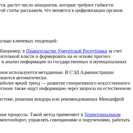
ся, растет число инициатив, которые требуют гибкости
ой статье расскажем, что меняется в цифровизации органов
колько ключевых тенденций:
 Например, в
Правительстве Удмуртской Республики
за счет
ительной власти и формировать на ее основе прогноз
тку и анализ информации из государственных и муниципальных
канов используются метаданные. В СЭД Администрации
иваются автоматически.
иболее яркий тренд — развитие генеративного искусственного
егионе также ищут информацию через запросы на естественном
й системе, решении вендора или рекомендованных Минцифрой
ные процессы. Такой метод применяют в
Территориальном
ументооборот, управлять совещаниями и поручениями, работать