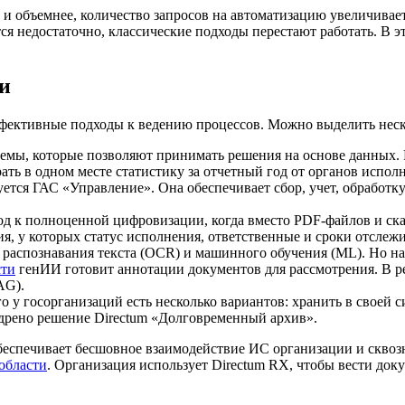
и объемнее, количество запросов на автоматизацию увеличивает
я недостаточно, классические подходы перестают работать. В эт
и
ффективные подходы к ведению процессов. Можно выделить нес
темы, которые позволяют принимать решения на основе данных.
ть в одном месте статистику за отчетный год от органов исполн
зуется ГАС «Управление». Она обеспечивает сбор, учет, обрабо
од к полноценной цифровизации, когда вместо PDF-файлов и с
, у которых статус исполнения, ответственные и сроки отслеж
 распознавания текста (OCR) и машинного обучения (ML). Но на
сти
генИИ готовит аннотации документов для рассмотрения. В р
AG).
о у госорганизаций есть несколько вариантов: хранить в свое
рено решение Directum «Долговременный архив».
еспечивает бесшовное взаимодействие ИС организации и сквоз
области
. Организация использует Directum RX, чтобы вести док