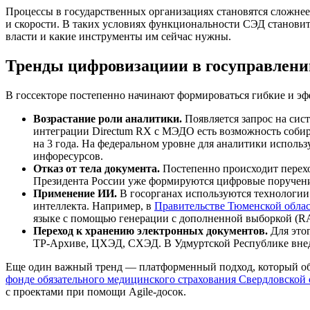
Процессы в государственных организациях становятся сложнее 
и скорости. В таких условиях функциональности СЭД становитс
власти и какие инструменты им сейчас нужны.
Тренды цифровизациии в госуправлени
В госсекторе постепенно начинают формироваться гибкие и э
Возрастание роли аналитики.
Появляется запрос на сис
интеграции Directum RX с МЭДО есть возможность собира
на 3 года. На федеральном уровне для аналитики исполь
инфоресурсов.
Отказ от тела документа.
Постепенно происходит перех
Президента России уже формируются цифровые поручения
Применение ИИ.
В госорганах используются технологии
интеллекта. Например, в
Правительстве Тюменской обла
языке с помощью генерации с дополненной выборкой (R
Переход к хранению электронных документов.
Для этог
ТР-Архиве, ЦХЭД, СХЭД. В Удмуртской Республике внед
Еще один важный тренд — платформенный подход, который об
фонде обязательного медицинского страхования Свердловской 
с проектами при помощи Agile-досок.