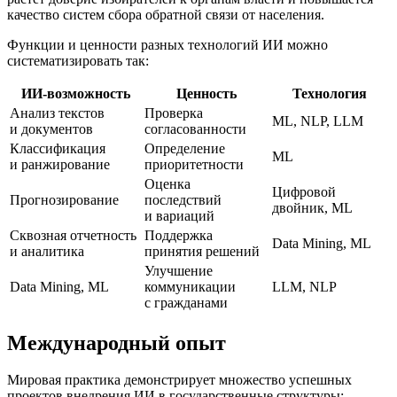
качество систем сбора обратной связи от населения.
Функции и ценности разных технологий ИИ можно
систематизировать так:
ИИ-возможность
Ценность
Технология
Анализ текстов
Проверка
ML, NLP, LLM
и документов
согласованности
Классификация
Определение
ML
и ранжирование
приоритетности
Оценка
Цифровой
Прогнозирование
последствий
двойник, ML
и вариаций
Сквозная отчетность
Поддержка
Data Mining, ML
и аналитика
принятия решений
Улучшение
Data Mining, ML
коммуникации
LLM, NLP
с гражданами
Международный опыт
Мировая практика демонстрирует множество успешных
проектов внедрения ИИ в государственные структуры: