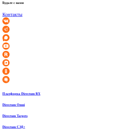
Будьте с нами
Контакты
Платформа Directum RX
Directum Omni
Directum Targets
Directum СЭД+