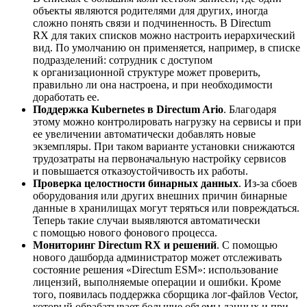
объекты являются родителями для других, иногда
сложно понять связи и подчиненность. В Directum
RX для таких списков можно настроить иерархический
вид. По умолчанию он применяется, например, в списке
подразделений: сотрудник с доступом
к организационной структуре может проверить,
правильно ли она настроена, и при необходимости
доработать ее.
Поддержка Kubernetes в Directum Ario
. Благодаря
этому можно контролировать нагрузку на сервисы и при
ее увеличении автоматически добавлять новые
экземпляры. При таком варианте установки снижаются
трудозатраты на первоначальную настройку сервисов
и повышается отказоустойчивость их работы.
Проверка целостности бинарных данных
.
Из-за
сбоев
оборудования или других внешних причин бинарные
данные в хранилищах могут теряться или повреждаться.
Теперь такие случаи выявляются автоматически
с помощью нового фонового процесса.
Мониторинг Directum RX и решений
. С помощью
нового дашборда администратор может отслеживать
состояние решения «Directum ESM»: использование
лицензий, выполняемые операции и ошибки. Кроме
того, появилась поддержка сборщика
лог-файлов
Vector,
который обрабатывает большие объемы данных и при