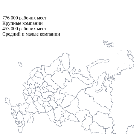
776 000
рабочих мест
Крупные компании
453 000
рабочих мест
Средний и малые компании