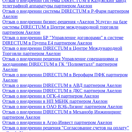
Отзыв о внедрении системы DIRECTUM в Калужский завод
телеграфной аппаратуры партнером Акелон
Отзыв о внедрении системы DIRECTUM в Р-Фарм партнером
Акелон
Отзыв о внедрении бизнес-решения «Акелон Услуги» на базе
системы DIRECTUM в Центре международной торговли
партнером Акелон
Отзыв о внедрении БР "Управление договорами" в системе
DIRECTUM в Группа Е4 партнером Акелон
Отзыв о внедрении DIRECTUM в Центре Международной
Торговли партнером Акелон
Отзыв о внедрении решения Управление совещаниями и
заседаниями DIRECTUM в ГК "Полиметалл" партнером
Акелон
Отзыв о внедрении DIRECTUM в Верофарм ПФК партнером
Акелон
Отзыв о внедрении DIRECTUM в АВД партнером Акелон
Отзыв о внедрении DIRECTUM в ДКС партнером Акелон
Отзыв о внедрении в ОГК-4 партнером Акелон
Отзыв о внедрении в НП МБНК партнером Акелон
Отзыв о внедрении в ОАО ВЭБ-Лизинг партнером Акелон
Отзыв о внедрении DIRECTUM в Механобр Инжиниринг
партнером Акелон
Отзыв о внедрении в Агро-Инвест партнером Акелон
Отзыв о внедрении решения "Согласование счетов на оплату"