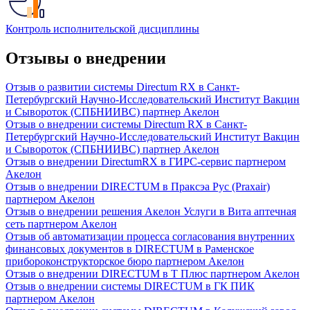
Контроль исполнительской дисциплины
Отзывы о внедрении
Отзыв о развитии системы Directum RX в Санкт-
Петербургский Научно-Исследовательский Институт Вакцин
и Сывороток (СПБНИИВС) партнер Акелон
Отзыв о внедрении системы Directum RX в Санкт-
Петербургский Научно-Исследовательский Институт Вакцин
и Сывороток (СПБНИИВС) партнер Акелон
Отзыв о внедрении DirectumRX в ГИРС-сервис партнером
Акелон
Отзыв о внедрении DIRECTUM в Праксэа Рус (Praxair)
партнером Акелон
Отзыв о внедрении решения Акелон Услуги в Вита аптечная
сеть партнером Акелон
Отзыв об автоматизации процесса согласования внутренних
финансовых документов в DIRECTUM в Раменское
прибороконструкторское бюро партнером Акелон
Отзыв о внедрении DIRECTUM в Т Плюс партнером Акелон
Отзыв о внедрении системы DIRECTUM в ГК ПИК
партнером Акелон