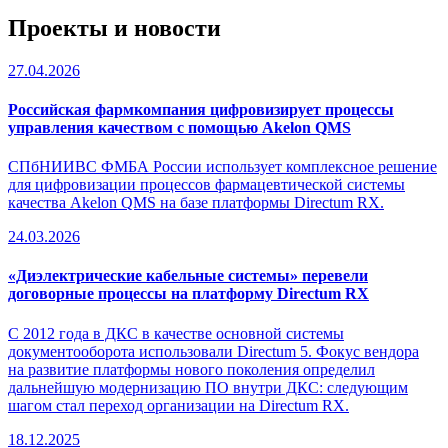
Проекты и новости
27.04.2026
Российская фармкомпания цифровизирует процессы
управления качеством с помощью Akelon QMS
СПбНИИВС ФМБА России использует комплексное решение
для цифровизации процессов фармацевтической системы
качества Akelon QMS на базе платформы Directum RX.
24.03.2026
«Диэлектрические кабельные системы» перевели
договорные процессы на платформу Directum RX
С 2012 года в ДКС в качестве основной системы
документооборота использовали Directum 5. Фокус вендора
на развитие платформы нового поколения определил
дальнейшую модернизацию ПО внутри ДКС: следующим
шагом стал переход организации на Directum RX.
18.12.2025