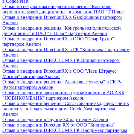
в Conde Nast
Отзыв по результатам внедрения решения "Контроль
исполнительской дисциплины" в компании ПАО "Т Плюс"
Отзыв о внедрении DirectumRX в GeoSolutions партнером
Акелон
Отзыв о внедрении решения "Контроль исполнительской
дисциплины" в ПАО "Т Плюс" партнером Акелон
Отзыв о внедрении DirectumRX в ООО "Гелар Групп"
партнером Акелон
Отзыв о внедрении DirectumRX в ГК "Коноплекс" партнером
Акелон
Отзыв о внедрении DIRECTUM в ГК Элинар партнером
Акелон
Отзыв о внедрении DirectumRX в ООО "Леви Штраусс
Москва" партнером Акелон
Отзыв о внедрении решения "Авансовые отчеты" в ГК Р-
Фарм партнером Акелон
Отзыв о внедрении электронного досье клиента в АО АКБ
"НОВИКОМБАНК" партнером Акелон
Отзыв о внедрении решения "Согласование входящих счетов
на оплату" в Издательском доме Conde Nast партнером
Акелон
Отзыв о внедрении в Группе Е4 партнером Акелон
Отзыв о внедрении Directum RX от ООО "Бионорика"
Отзыв о внедрении DIRECTUM в ГК Продимекс партнером